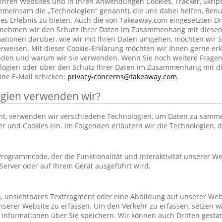
ihren Websites und in ihren Anwendungen Cookies, Tracker, Skrip
emeinsam die „Technologien“ genannt), die uns dabei helfen, Benu
res Erlebnis zu bieten. Auch die von Takeaway.com eingesetzten Dr
h nehmen wir den Schutz Ihrer Daten im Zusammenhang mit diesen
rmationen darüber, wie wir mit Ihren Daten umgehen, möchten wir S
rweisen. Mit dieser Cookie-Erklärung möchten wir Ihnen gerne erk
nden und warum wir sie verwenden. Wenn Sie noch weitere Frage
ogien oder über den Schutz Ihrer Daten im Zusammenhang mit d
ine E-Mail schicken:
privacy-concerns@takeaway.com
.
gien verwenden wir?
hnt, verwenden wir verschiedene Technologien, um Daten zu samm
ker und Cookies ein. Im Folgenden erläutern wir die Technologien, 
r Programmcode, der die Funktionalität und Interaktivität unserer We
erver oder auf Ihrem Gerät ausgeführt wird.
es, unsichtbares Textfragment oder eine Abbildung auf unserer Web
nserer Website zu erfassen. Um den Verkehr zu erfassen, setzen w
 Informationen über Sie speichern. Wir können auch Dritten gestatt