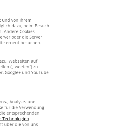
kt und von Ihrem
iglich dazu, beim Besuch
n. Andere Cookies
erver oder die Server
site erneut besuchen.
azu, Webseiten auf
ilen („tweeten“) zu
ter, Google+ und YouTube
ons-, Analyse- und
ke für die Verwendung
, die entsprechenden
er Technologien
ht über die von uns