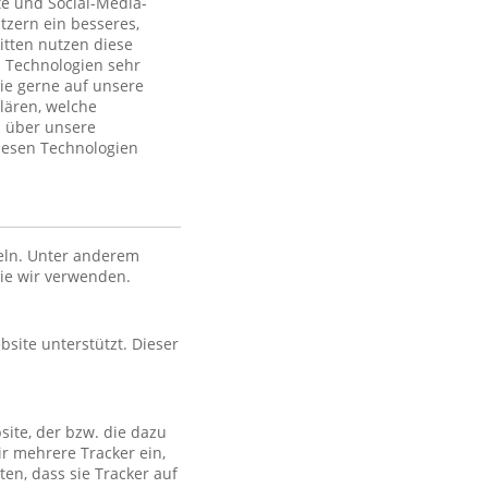
te und Social-Media-
tzern ein besseres,
itten nutzen diese
 Technologien sehr
ie gerne auf unsere
lären, welche
n über unsere
iesen Technologien
eln. Unter anderem
die wir verwenden.
bsite unterstützt. Dieser
site, der bzw. die dazu
ir mehrere Tracker ein,
en, dass sie Tracker auf