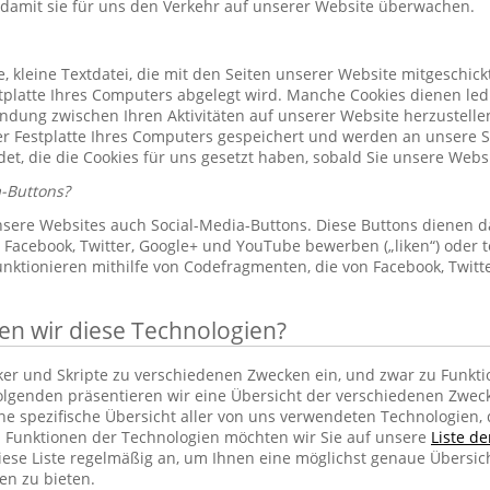
 damit sie für uns den Verkehr auf unserer Website überwachen.
le, kleine Textdatei, die mit den Seiten unserer Website mitgeschic
platte Ihres Computers abgelegt wird. Manche Cookies dienen led
indung zwischen Ihren Aktivitäten auf unserer Website herzustelle
r Festplatte Ihres Computers gespeichert und werden an unsere S
et, die die Cookies für uns gesetzt haben, sobald Sie unsere Web
-Buttons?
sere Websites auch Social-Media-Buttons. Diese Buttons dienen d
Facebook, Twitter, Google+ und YouTube bewerben („liken“) oder te
unktionieren mithilfe von Codefragmenten, die von Facebook, Twit
 wir diese Technologien?
cker und Skripte zu verschiedenen Zwecken ein, und zwar zu Funkti
lgenden präsentieren wir eine Übersicht der verschiedenen Zwec
ine spezifische Übersicht aller von uns verwendeten Technologien
 Funktionen der Technologien möchten wir Sie auf unsere
Liste d
iese Liste regelmäßig an, um Ihnen eine möglichst genaue Übersic
en zu bieten.