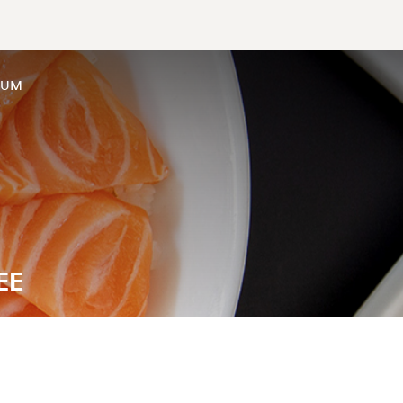
SUM
EE